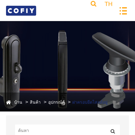
TH
บ้าน
สินค้า
อุปกรณ์ตู้
ฝาครอบยืดไสลด์อยู่