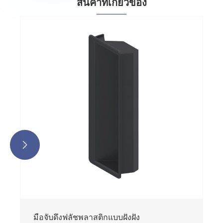
สินค้าที่เกี่ยวข้อง


มือจับดึงฟลัชพลาสติกแบบฝังฝัง