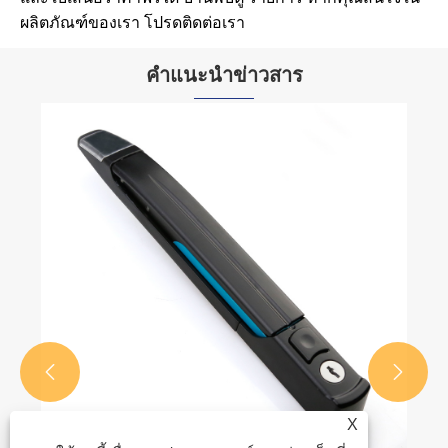
ผลิตภัณฑ์ของเรา โปรดติดต่อเรา
คำแนะนำข่าวสาร
เปลี่ยนรหัสผ่านของรหัสล็อคแบบมือจับสวิง
ดูเพิ่มเติม >>


X