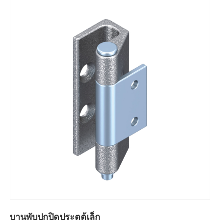
บานพับปกปิดประตูตู้เล็ก