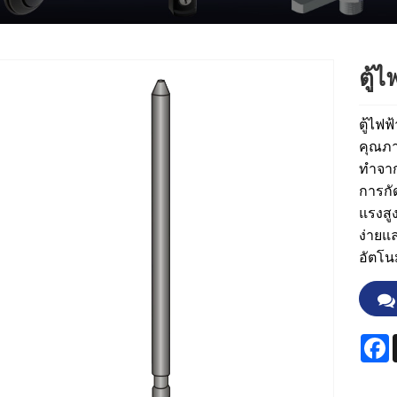
ตู้
ตู้ไฟ
คุณภา
ทำจาก
การกั
แรงสู
ง่ายแ
อัตโนม
F