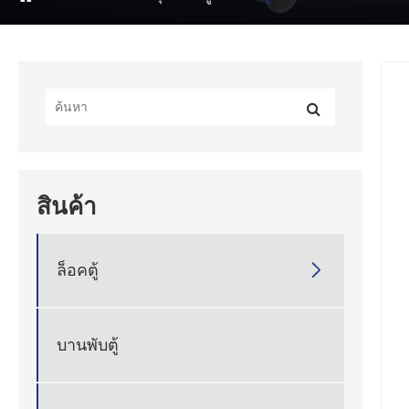
สินค้า

ล็อคตู้
บานพับตู้