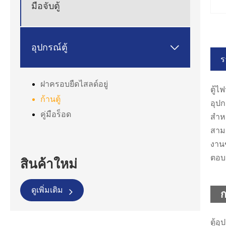
มือจับตู้

อุปกรณ์ตู้
ร
ฝาครอบยืดไสลด์อยู่
ตู้
ก้านตู้
อุป
คู่มือร็อด
สำห
สาม
งาน
ตอบ
สินค้าใหม่
ดูเพิ่มเติม
ก
ตู้