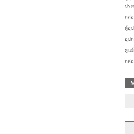
ประ
กล่
ตู้อ
อุป
ศูนย
กล่
พ