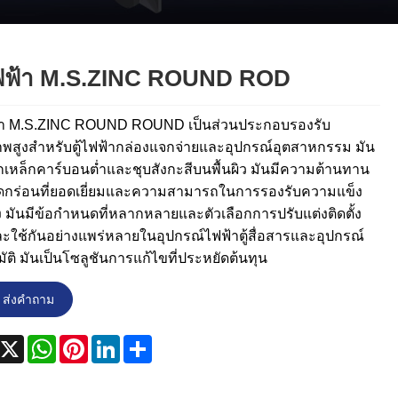
Nederlands
ภาษาไทย
ไฟฟ้า M.S.ZINC ROUND ROD
Polski
ฟ้า M.S.ZINC ROUND ROUND เป็นส่วนประกอบรองรับ
한국어
พสูงสำหรับตู้ไฟฟ้ากล่องแจกจ่ายและอุปกรณ์อุตสาหกรรม มัน
Svenska
เหล็กคาร์บอนต่ำและชุบสังกะสีบนพื้นผิว มันมีความต้านทาน
ดกร่อนที่ยอดเยี่ยมและความสามารถในการรองรับความแข็ง
magyar
ง มันมีข้อกำหนดที่หลากหลายและตัวเลือกการปรับแต่งติดตั้ง
ละใช้กันอย่างแพร่หลายในอุปกรณ์ไฟฟ้าตู้สื่อสารและอุปกรณ์
Malay
ัติ มันเป็นโซลูชันการแก้ไขที่ประหยัดต้นทุน
বাংলা ভাষার
ส่งคำถาม
Dansk
acebook
X
WhatsApp
Pinterest
LinkedIn
Share
Suomi