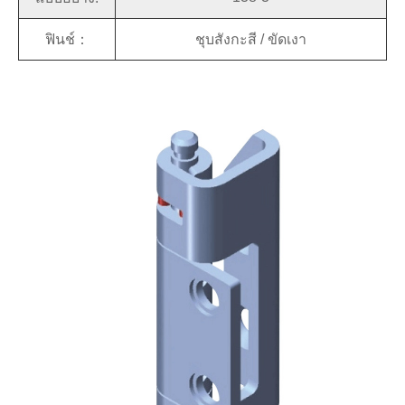
ฟินช์：
ชุบสังกะสี / ขัดเงา