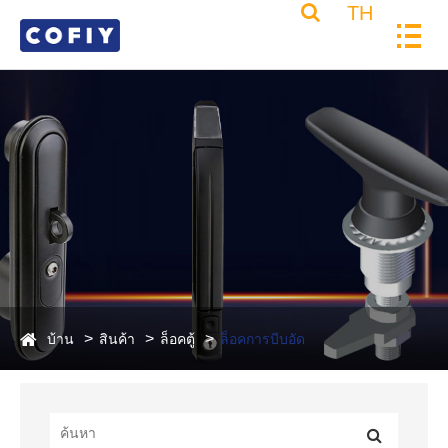
TH
บ้าน
สินค้า
ล็อคตู้
ล็อคการบีบอัด