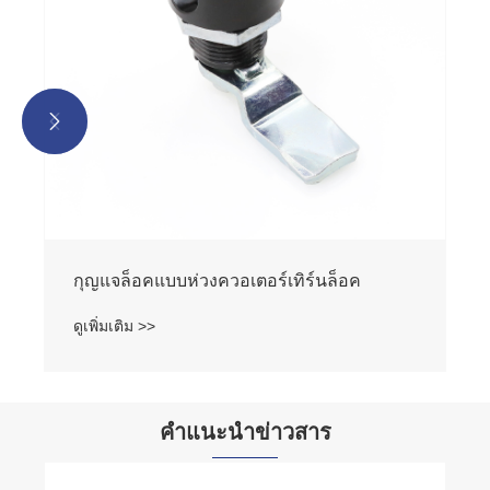


คำแนะนำข่าวสาร